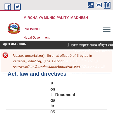
Skip to main content
MIRCHAIYA MUNICIPALITY, MADHESH
PROVINCE
Nepal Government
सूचना तथा समाचार
ठेक्का सम्झौता अन्तय गरिएको सम्ब
गोरखापत्रको २०८३ साउन १२ 
Error message
Notice
: unserialize(): Error at offset 0 of 3 bytes in
You are here
Home
»
Notices and Information
» Act, law and directives
सूची दर्ता गराउने सम्बन्धी सूचना ।
variable_initialize()
(line
1202
of
मिति:
07/22/2026 - 15:19
/var/www/html/new/includes/bootstrap.inc
).
Act, law and directives
नविकरण सम्बन्धमा ।
मिति:
07/20/2026 - 12:30
P
सामाजिक सुरक्षा भत्ता परिचय पत्र नवीकर
os
मिति:
07/20/2026 - 11:18
t
Document
शिक्षक आवश्‍यकता सम्बन्धी सूचना ।
da
मिति:
07/13/2026 - 14:59
te
पोखरी र हटिया बजार ठेक्का सम्बन्धी शिल
05