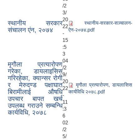
मिति:
07/07/2026 - 16:15
/2
3/
20
स्थानीय सरकार
स्थानीय-सरकार-सञ्चालन-
22
संचालन एंन, २०७४
ऐन-२०७४.pdf
-
15
:5
3
04
मृगौला प्रत्यारोपण
/2
गरेका, डायलाइसिस
9/
गरिरहेका, क्यान्सर रोगी
20
र मेरुदण्ड पक्षाघात
मृगौला प्रत्यारोपण, डायलासिस
22
बिरामीलाई औषधि
कार्यविधि २०७८.pdf
-
उपचार बापत खर्च
11
उपलब्ध गराउने सम्बन्धि
मासुको लागि पाडा प्रवर्दन कार्यक्रम प्रस्ताव आव्हान सम्वन्धि सुचना ।
:3
कार्यविधि, २०७८
6
02
/2
७६औँ अन्तराष्ट्रिय मानव अधिकार दिवसको अवसरमा र्‍याली तथा अन्‍तरकृया कार्यक्रम ।
5/
किसान सूचीकरण सहजकर्ता करार सेवाका लागि दर्खास्त अवहान को सूचना ।