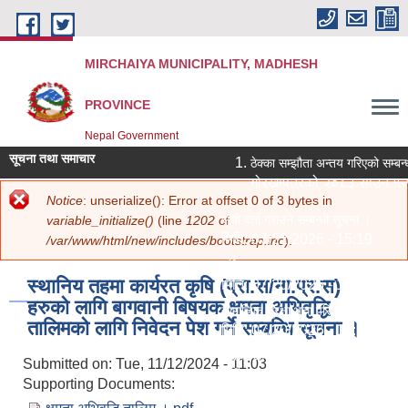
Skip to main content
MIRCHAIYA MUNICIPALITY, MADHESH
PROVINCE
Nepal Government
सूचना तथा समाचार
ठेक्का सम्झौता अन्तय गरिएको सम्बन्
गोरखापत्रको २०८३ साउन १२ ग
Error message
Notice
: unserialize(): Error at offset 0 of 3 bytes in
You are here
Home
»
सूचना तथा जानकारी
» स्थानिय तहमा कार्यरत कृषि (प्रा.स/ना.प्र.स) हरुको
सूची दर्ता गराउने सम्बन्धी सूचना ।
variable_initialize()
(line
1202
of
लागि बागवानी बिषयक क्षमता अभिवृद्धि तालिमको लागि निवेदन पेश गर्ने सम्बन्धि सूचना ।
मिति:
07/22/2026 - 15:19
/var/www/html/new/includes/bootstrap.inc
).
नविकरण सम्बन्धमा ।
स्थानिय तहमा कार्यरत कृषि (प्रा.स/ना.प्र.स)
मिति:
07/20/2026 - 12:30
हरुको लागि बागवानी बिषयक क्षमता अभिवृद्धि
सामाजिक सुरक्षा भत्ता परिचय पत्र नवीकरण
तालिमको लागि निवेदन पेश गर्ने सम्बन्धि सूचना ।
मिति:
07/20/2026 - 11:18
शिक्षक आवश्‍यकता सम्बन्धी सूचना ।
Submitted on:
Tue, 11/12/2024 - 11:03
मिति:
07/13/2026 - 14:59
Supporting Documents:
पोखरी र हटिया बजार ठेक्का सम्बन्धी शिलब