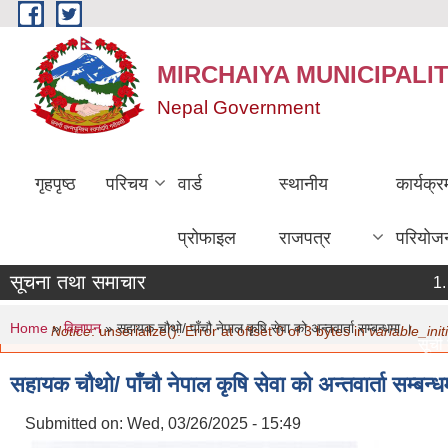
Skip to main content
MIRCHAIYA MUNICIPALI
Nepal Government
गृहपृष्ठ
परिचय
वार्ड
स्थानीय
कार्यक्
प्रोफाइल
राजपत्र
परियोज
सूचना तथा समाचार
You are here
Error message
Home
»
विज्ञापन
» सहायक चौथो/ पाँचौ नेपाल कृषि सेवा को अन्तवार्ता सम्बन्धमा ।
Notice
: unserialize(): Error at offset 0 of 3 bytes in
variable_initi
सूची द
मिति:
सहायक चौथो/ पाँचौ नेपाल कृषि सेवा को अन्तवार्ता सम्बन्
नविकर
मिति:
Submitted on:
Wed, 03/26/2025 - 15:49
सामाजि