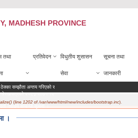
TY, MADHESH PROVINCE
रम तथा
प्रतिवेदन
विधुतीय शुसासन
सूचना तथा
ना
सेवा
जानकारी
ठेक्का सम्झौता अन्तय गरिएको सम्बन्धी सूचना ।
गोरखापत्रको २०८३ साउन १२ गते मा सूचना प्रकाशन ।
alize()
(line
1202
of
/var/www/html/new/includes/bootstrap.inc
).
र्ता गराउने सम्बन्धी सूचना ।
07/22/2026 - 15:19
धमा ।
ण सम्बन्धमा ।
07/20/2026 - 12:30
क सुरक्षा भत्ता परिचय पत्र नवीकरण सम्बन्धी अत्यन्त जरुरी सूचना ।