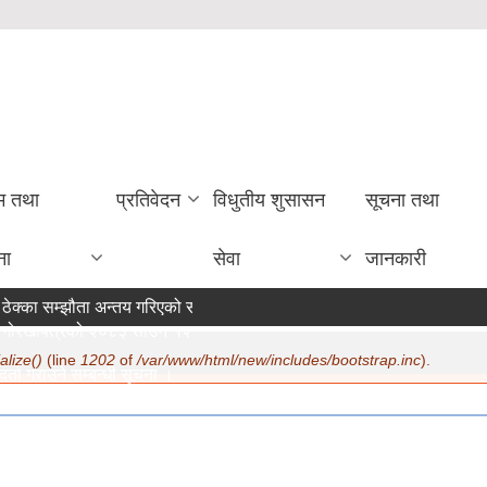
रम तथा
प्रतिवेदन
विधुतीय शुसासन
सूचना तथा
ना
सेवा
जानकारी
ेक्का सम्झौता अन्तय गरिएको सम्बन्धी सूचना ।
ोरखापत्रको २०८३ साउन १२ गते मा सूचना प्रकाशन ।
alize()
(line
1202
of
/var/www/html/new/includes/bootstrap.inc
).
्ता गराउने सम्बन्धी सूचना ।
07/22/2026 - 15:19
ण सम्बन्धमा ।
07/20/2026 - 12:30
क सुरक्षा भत्ता परिचय पत्र नवीकरण सम्बन्धी अत्यन्त जरुरी सूचना ।