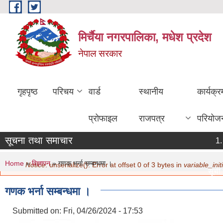
Skip to main content
मिर्चैया नगरपालिका, मधेश प्रदेश
नेपाल सरकार
गृहपृष्ठ
परिचय
वार्ड
स्थानीय
कार्यक्
प्रोफाइल
राजपत्र
परियोज
सूचना तथा समाचार
ठ
ग
You are here
Error message
Home
»
विज्ञापन
» गणक भर्ना सम्बन्धमा ।
Notice
: unserialize(): Error at offset 0 of 3 bytes in
variable_initi
सूची दर
मिति:
गणक भर्ना सम्बन्धमा ।
नविकर
मिति:
Submitted on:
Fri, 04/26/2024 - 17:53
सामाजि