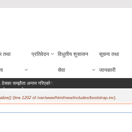
रम तथा
प्रतिवेदन
विधुतीय शुसासन
सूचना तथा
ना
सेवा
जानकारी
ठेक्का सम्झौता अन्तय गरिएको सम्बन्धी सूचना ।
गोरखापत्रको २०८३ साउन १२ गते मा सूचना प्रकाशन ।
alize()
(line
1202
of
/var/www/html/new/includes/bootstrap.inc
).
र्ता गराउने सम्बन्धी सूचना ।
07/22/2026 - 15:19
ण सम्बन्धमा ।
07/20/2026 - 12:30
िक सुरक्षा भत्ता परिचय पत्र नवीकरण सम्बन्धी अत्यन्त जरुरी सूचना ।