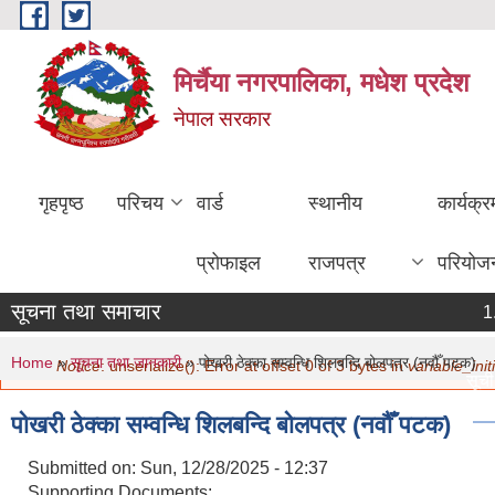
Skip to main content
मिर्चैया नगरपालिका, मधेश प्रदेश
नेपाल सरकार
गृहपृष्ठ
परिचय
वार्ड
स्थानीय
कार्यक्
प्रोफाइल
राजपत्र
परियोज
सूचना तथा समाचार
You are here
Error message
Home
»
सूचना तथा जानकारी
» पोखरी ठेक्का सम्वन्धि शिलबन्दि बोलपत्र (नवौँ पटक)
Notice
: unserialize(): Error at offset 0 of 3 bytes in
variable_initi
सूची द
मिति:
पोखरी ठेक्का सम्वन्धि शिलबन्दि बोलपत्र (नवौँ पटक)
नविकर
मिति:
Submitted on:
Sun, 12/28/2025 - 12:37
सामाज
Supporting Documents: