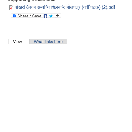
मिति:
पोखरी ठेक्का सम्वन्धि शिलबन्दि बोलपत्र (नवौँ पटक) (2).pdf
शिक्ष
मिति:
पोखरी
मिति:
Primary tabs
View
(active tab)
What links here