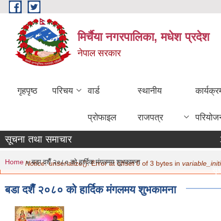
Skip to main content
मिर्चैया नगरपालिका, मधेश प्रदेश
नेपाल सरकार
गृहपृष्ठ
परिचय
वार्ड
स्थानीय
कार्यक्
प्रोफाइल
राजपत्र
परियोज
सूचना तथा समाचार
You are here
Error message
Home
» बडा दशैँ २०८० को हार्दिक मंगलमय शुभकामना
Notice
: unserialize(): Error at offset 0 of 3 bytes in
variable_initi
सूची
मित
बडा दशैँ २०८० को हार्दिक मंगलमय शुभकामना
नवि
मित
सामा