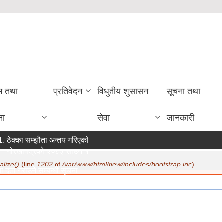
रम तथा
प्रतिवेदन
विधुतीय शुसासन
सूचना तथा
ना
सेवा
जानकारी
ठेक्का सम्झौता अन्तय गरिएको सम्बन्धी सूचना ।
गोरखापत्रको २०८३ साउन १२ गते मा सूचना प्रकाशन ।
alize()
(line
1202
of
/var/www/html/new/includes/bootstrap.inc
).
 दर्ता गराउने सम्बन्धी सूचना ।
ि:
07/22/2026 - 15:19
करण सम्बन्धमा ।
ि:
07/20/2026 - 12:30
जिक सुरक्षा भत्ता परिचय पत्र नवीकरण सम्बन्धी अत्यन्त जरुरी सूचना ।