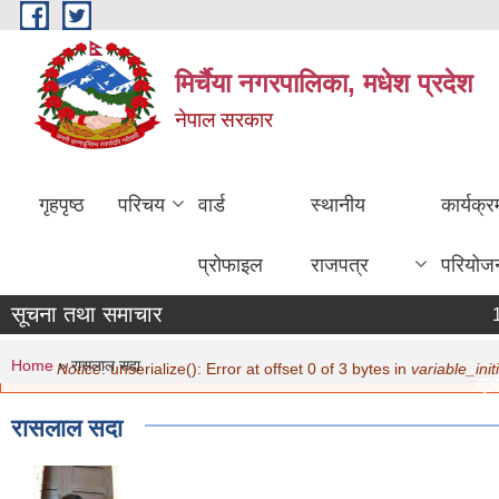
Skip to main content
मिर्चैया नगरपालिका, मधेश प्रदेश
नेपाल सरकार
गृहपृष्ठ
परिचय
वार्ड
स्थानीय
कार्यक्
प्रोफाइल
राजपत्र
परियोज
सूचना तथा समाचार
You are here
Error message
Home
» रासलाल सदा
Notice
: unserialize(): Error at offset 0 of 3 bytes in
variable_initi
सूची 
मिति
रासलाल सदा
नविक
मिति
सामा