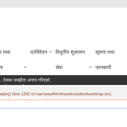
रम तथा
प्रतिवेदन
विधुतीय शुसासन
सूचना तथा
ना
सेवा
जानकारी
ठेक्का सम्झौता अन्तय गरिएको सम्बन्धी सूचना ।
गोरखापत्रको २०८३ साउन १२ गते मा सूचना प्रकाशन ।
alize()
(line
1202
of
/var/www/html/new/includes/bootstrap.inc
).
दर्ता गराउने सम्बन्धी सूचना ।
:
07/22/2026 - 15:19
रण सम्बन्धमा ।
:
07/20/2026 - 12:30
जिक सुरक्षा भत्ता परिचय पत्र नवीकरण सम्बन्धी अत्यन्त जरुरी सूचना ।