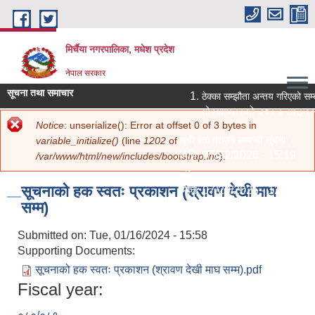
Skip to main content
मिर्चैया नगरपालिका, मधेश प्रदेश
नेपाल सरकार
सूचना तथा समाचार
ठेक्का सम्झौता अन्तय गरिएको सम्
गोरखापत्रको २०८३ साउन १२
Error message
Notice
: unserialize(): Error at offset 0 of 3 bytes in
You are here
Home
»
सूचना तथा जानकारी
»
सूचना तथा समाचार
» सूचनाको हक स्वतः प्रकाशन
सूची दर्ता गराउने सम्बन्धी सूचना ।
variable_initialize()
(line
1202
of
(श्रावण देखी माघ सम्म)
मिति:
07/22/2026 - 15:19
/var/www/html/new/includes/bootstrap.inc
).
नविकरण सम्बन्धमा ।
सूचनाको हक स्वतः प्रकाशन (श्रावण देखी माघ
मिति:
07/20/2026 - 12:30
सम्म)
सामाजिक सुरक्षा भत्ता परिचय पत्र नवीक
मिति:
07/20/2026 - 11:18
Submitted on:
Tue, 01/16/2024 - 15:58
शिक्षक आवश्‍यकता सम्बन्धी सूचना ।
Supporting Documents:
मिति:
07/13/2026 - 14:59
सूचनाको हक स्वतः प्रकाशन (श्रावण देखी माघ सम्म).pdf
पोखरी र हटिया बजार ठेक्का सम्बन्धी शि
Fiscal year:
मिति:
07/07/2026 - 16:15