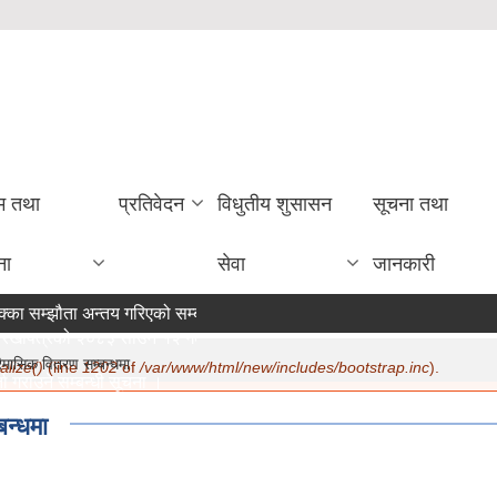
रम तथा
प्रतिवेदन
विधुतीय शुसासन
सूचना तथा
ना
सेवा
जानकारी
्का सम्झौता अन्तय गरिएको सम्बन्धी सूचना ।
रखापत्रको २०८३ साउन १२ गते मा सूचना प्रकाशन ।
ैमासिक वितरण सम्बन्धमा
alize()
(line
1202
of
/var/www/html/new/includes/bootstrap.inc
).
ा गराउने सम्बन्धी सूचना ।
m
/22/2026 - 15:19
बन्धमा
सम्बन्धमा ।
/20/2026 - 12:30
सुरक्षा भत्ता परिचय पत्र नवीकरण सम्बन्धी अत्यन्त जरुरी सूचना ।