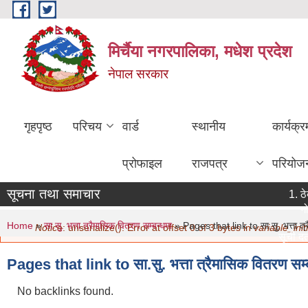
Skip to main content
मिर्चैया नगरपालिका, मधेश प्रदेश
नेपाल सरकार
गृहपृष्ठ
परिचय
वार्ड
स्थानीय
कार्यक्
प्रोफाइल
राजपत्र
परियोज
सूचना तथा समाचार
ठेक
गो
You are here
Error message
Home
»
सा.सु. भत्ता त्रैमासिक वितरण सम्बन्धमा
» Pages that link to सा.सु. भत्ता त्र
Notice
: unserialize(): Error at offset 0 of 3 bytes in
variable_initi
सूची दर्त
मिति:
07
Pages that link to सा.सु. भत्ता त्रैमासिक वितरण सम्
नविकरण 
मिति:
07
No backlinks found.
सामाजिक 