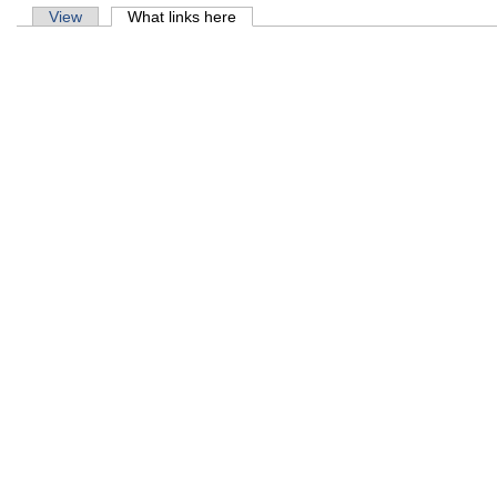
Primary tabs
View
What links here
(active tab)
मिति:
शिक्ष
मिति:
पोखरी
मिति: