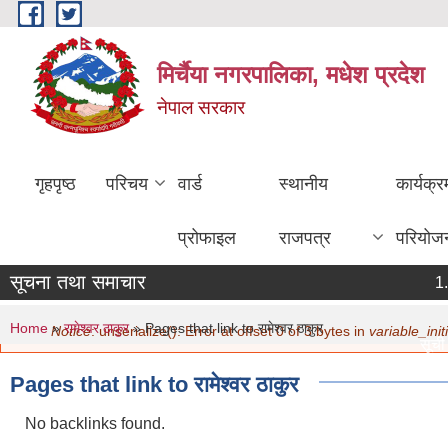
Skip to main content
मिर्चैया नगरपालिका, मधेश प्रदेश
नेपाल सरकार
गृहपृष्ठ
परिचय
वार्ड
स्थानीय
कार्यक्
प्रोफाइल
राजपत्र
परियोज
सूचना तथा समाचार
You are here
Error message
Home
»
रामेश्वर ठाकुर
» Pages that link to रामेश्वर ठाकुर
Notice
: unserialize(): Error at offset 0 of 3 bytes in
variable_initi
सूची द
मिति:
Pages that link to रामेश्वर ठाकुर
नविकर
मिति:
No backlinks found.
सामाज