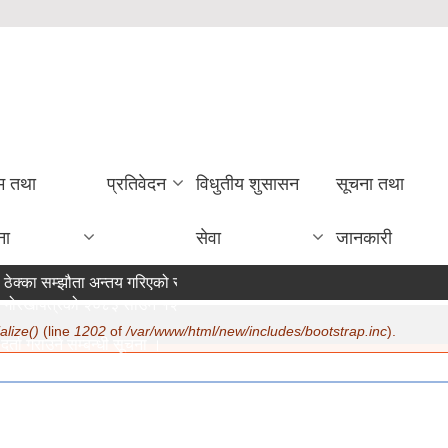
रम तथा
प्रतिवेदन
विधुतीय शुसासन
सूचना तथा
ना
सेवा
जानकारी
ठेक्का सम्झौता अन्तय गरिएको सम्बन्धी सूचना ।
गोरखापत्रको २०८३ साउन १२ गते मा सूचना प्रकाशन ।
alize()
(line
1202
of
/var/www/html/new/includes/bootstrap.inc
).
र्ता गराउने सम्बन्धी सूचना ।
07/22/2026 - 15:19
ण सम्बन्धमा ।
07/20/2026 - 12:30
िक सुरक्षा भत्ता परिचय पत्र नवीकरण सम्बन्धी अत्यन्त जरुरी सूचना ।