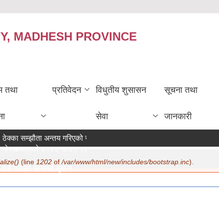
TY, MADHESH PROVINCE
रम तथा
प्रतिवेदन
विधुतीय शुसासन
सूचना तथा
ना
सेवा
जानकारी
ठेक्का सम्झौता अन्तय गरिएको सम्बन्धी सूचना ।
गोरखापत्रको २०८३ साउन १२ गते मा सूचना प्रकाशन ।
alize()
(line
1202
of
/var/www/html/new/includes/bootstrap.inc
).
र्ता गराउने सम्बन्धी सूचना ।
07/22/2026 - 15:19
ण सम्बन्धमा ।
07/20/2026 - 12:30
िक सुरक्षा भत्ता परिचय पत्र नवीकरण सम्बन्धी अत्यन्त जरुरी सूचना ।