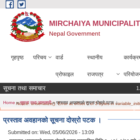
Skip to main content
MIRCHAIYA MUNICIPALI
Nepal Government
गृहपृष्ठ
परिचय
वार्ड
स्थानीय
कार्यक्
प्रोफाइल
राजपत्र
परियोज
सूचना तथा समाचार
You are here
Error message
Home
»
सूचना तथा जानकारी
» प्रस्ताव अवहानको सूचना दोस्रो पटक ।
Notice
: unserialize(): Error at offset 0 of 3 bytes in
variable_initi
सूची द
मिति:
प्रस्ताव अवहानको सूचना दोस्रो पटक ।
नविकर
मिति:
Submitted on:
Wed, 05/06/2026 - 13:09
सामाज