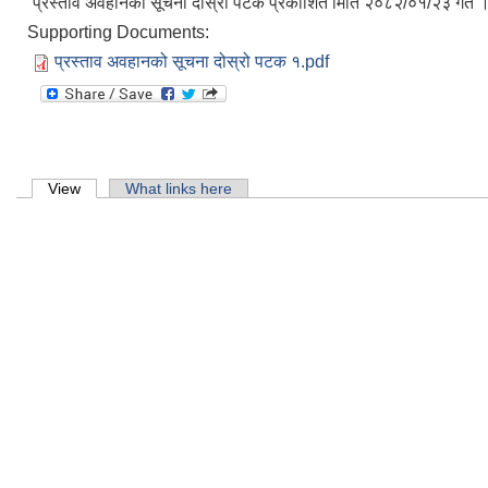
प्रस्ताव अवहानको सूचना दोस्रो पटक प्रकाशित मिति २०८२/०१/२३ गते 
मिति:
Supporting Documents:
शिक्ष
प्रस्ताव अवहानको सूचना दोस्रो पटक १.pdf
मिति:
पोखरी
मिति:
Primary tabs
View
(active tab)
What links here