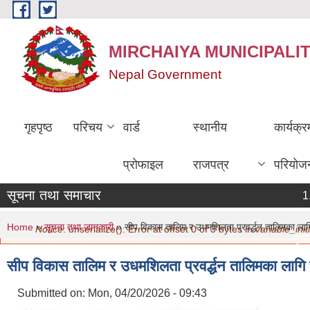
Skip to main content
MIRCHAIYA MUNICIPALI
Nepal Government
गृहपृष्ठ
परिचय
वार्ड
स्थानीय
कार्यक्
प्रोफाइल
राजपत्र
परियोज
सूचना तथा समाचार
You are here
Error message
Home
»
सूचना तथा जानकारी
» सीप विकास तालिम र उधमशिलता प्रवर्द्धन तालिमका लाग
Notice
: unserialize(): Error at offset 0 of 3 bytes in
variable_initi
सूची द
मिति:
सीप विकास तालिम र उधमशिलता प्रवर्द्धन तालिमका लागि
नविकर
मिति:
Submitted on:
Mon, 04/20/2026 - 09:43
सामाज