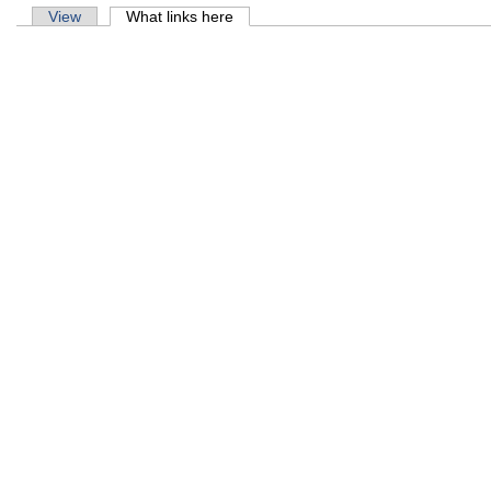
Primary tabs
View
What links here
(active tab)
मिति:
शिक्षक
मिति:
पोखरी 
मिति: