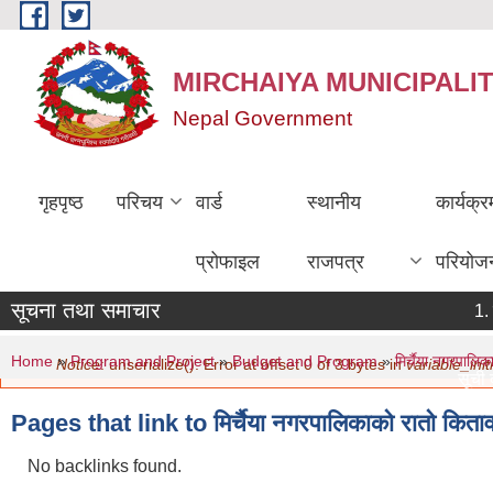
Skip to main content
MIRCHAIYA MUNICIPALI
Nepal Government
गृहपृष्ठ
परिचय
वार्ड
स्थानीय
कार्यक्
प्रोफाइल
राजपत्र
परियोज
सूचना तथा समाचार
ठ
ग
You are here
Error message
Home
»
Program and Project
»
Budget and Program
»
मिर्चैया नगरपाल
Notice
: unserialize(): Error at offset 0 of 3 bytes in
variable_initi
सूची दर
मिति:
Pages that link to मिर्चैया नगरपालिकाको रातो कि
नविकरण
मिति:
No backlinks found.
सामाजि