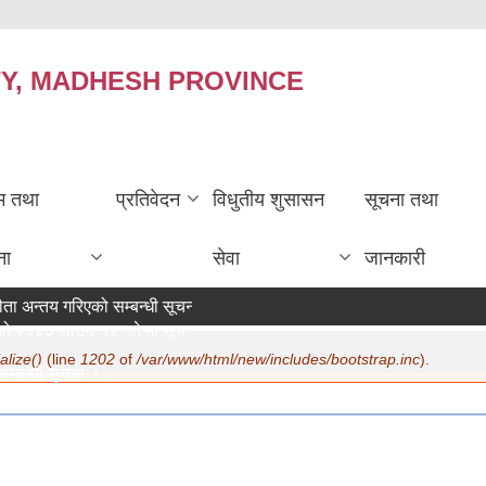
TY, MADHESH PROVINCE
रम तथा
प्रतिवेदन
विधुतीय शुसासन
सूचना तथा
ना
सेवा
जानकारी
ता अन्तय गरिएको सम्बन्धी सूचना ।
ो २०८३ साउन १२ गते मा सूचना प्रकाशन ।
alize()
(line
1202
of
/var/www/html/new/includes/bootstrap.inc
).
सम्बन्धी सूचना ।
more
6 - 15:19
ा ।
6 - 12:30
त्ता परिचय पत्र नवीकरण सम्बन्धी अत्यन्त जरुरी सूचना ।