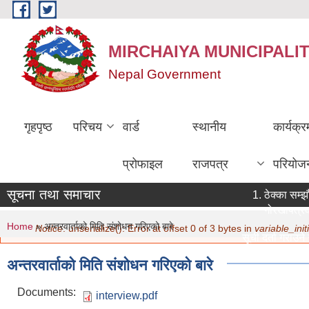
Skip to main content
MIRCHAIYA MUNICIPALI
Nepal Government
गृहपृष्ठ
परिचय
वार्ड
स्थानीय
कार्यक्
प्रोफाइल
राजपत्र
परियोज
सूचना तथा समाचार
ठेक्का सम्झौ
गोरखापत्रक
You are here
Error message
Home
» अन्तरवार्ताको मिति संशोधन गरिएको बारे
Notice
: unserialize(): Error at offset 0 of 3 bytes in
variable_initi
सूची दर्ता गराउने 
मिति:
07/22/202
अन्तरवार्ताको मिति संशोधन गरिएको बारे
नविकरण सम्बन्धम
मिति:
07/20/202
Documents:
interview.pdf
सामाजिक सुरक्षा भ