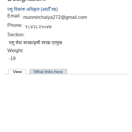
मिति:
07/07/2026 - 16:15
पशु विकाश अधिकृत (आठौँ तह)
Email:
munmirchaiya272@gmail.com
Phone:
९८४२८२५०४७
Section:
पशु सेवा शाखा/कृषी शाखा प्रमुख
Weight:
-19
Primary tabs
View
(active tab)
What links here
मासुको लागि पाडा प्रवर्दन कार्यक्रम प्रस्ताव आव्हान सम्वन्धि सुचना ।
७६औँ अन्तराष्ट्रिय मानव अधिकार दिवसको अवसरमा र्‍याली तथा अन्‍तरकृया कार्यक्रम ।
किसान सूचीकरण सहजकर्ता करार सेवाका लागि दर्खास्त अवहान को सूचना ।