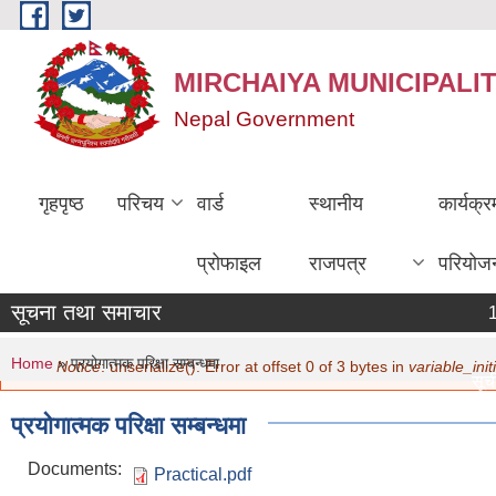
Skip to main content
MIRCHAIYA MUNICIPALI
Nepal Government
गृहपृष्ठ
परिचय
वार्ड
स्थानीय
कार्यक्
प्रोफाइल
राजपत्र
परियोज
सूचना तथा समाचार
You are here
Error message
Home
» प्रयोगात्मक परिक्षा सम्बन्धमा
Notice
: unserialize(): Error at offset 0 of 3 bytes in
variable_initi
सूची 
मिति
प्रयोगात्मक परिक्षा सम्बन्धमा
नविक
मिति
Documents:
Practical.pdf
सामा