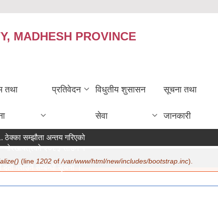
TY, MADHESH PROVINCE
रम तथा
प्रतिवेदन
विधुतीय शुसासन
सूचना तथा
ना
सेवा
जानकारी
ठेक्का सम्झौता अन्तय गरिएको सम्बन्धी सूचना ।
गोरखापत्रको २०८३ साउन १२ गते मा सूचना प्रकाशन ।
alize()
(line
1202
of
/var/www/html/new/includes/bootstrap.inc
).
दर्ता गराउने सम्बन्धी सूचना ।
:
07/22/2026 - 15:19
रण सम्बन्धमा ।
:
07/20/2026 - 12:30
जिक सुरक्षा भत्ता परिचय पत्र नवीकरण सम्बन्धी अत्यन्त जरुरी सूचना ।