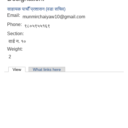
मिति:
07/07/2026 - 16:15
साहायक पाचौँ प्रशासन (वडा सचिव)
Email:
munmirchaiyaw10@gmail.com
Phone:
९८०५९५५१६९
Section:
वार्ड न. १०
Weight:
2
Primary tabs
View
(active tab)
What links here
मासुको लागि पाडा प्रवर्दन कार्यक्रम प्रस्ताव आव्हान सम्वन्धि सुचना ।
७६औँ अन्तराष्ट्रिय मानव अधिकार दिवसको अवसरमा र्‍याली तथा अन्‍तरकृया कार्यक्रम ।
किसान सूचीकरण सहजकर्ता करार सेवाका लागि दर्खास्त अवहान को सूचना ।