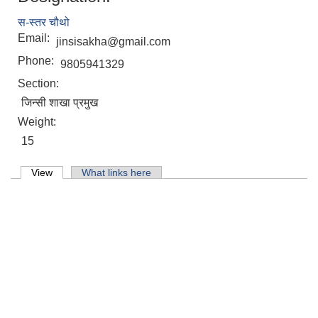
मिति:
07/07/2026 - 16:15
स-स्तर चौथो
Email:
jinsisakha@gmail.com
Phone:
9805941329
Section:
जिन्सी शाखा प्रमुख
Weight:
15
Primary tabs
View
(active tab)
What links here
मासुको लागि पाडा प्रवर्दन कार्यक्रम प्रस्ताव आव्हान सम्वन्धि सुचना ।
७६औँ अन्तराष्ट्रिय मानव अधिकार दिवसको अवसरमा र्‍याली तथा अन्‍तरकृया कार्यक्रम ।
किसान सूचीकरण सहजकर्ता करार सेवाका लागि दर्खास्त अवहान को सूचना ।