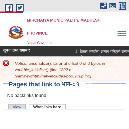
Skip to main content
MIRCHAIYA MUNICIPALITY, MADHESH
PROVINCE
Nepal Government
सूचना तथा समाचार
ठेक्का सम्झौता अन्तय गरिएको सम्बन
गोरखापत्रको २०८३ साउन १२ 
Error message
Notice
: unserialize(): Error at offset 0 of 3 bytes in
You are here
Home
»
स्थानीय राजपत्र
»
भाग-०१ - ऐन
» Pages that link to भाग-०१
सूची दर्ता गराउने सम्बन्धी सूचना ।
variable_initialize()
(line
1202
of
मिति:
07/22/2026 - 15:19
/var/www/html/new/includes/bootstrap.inc
).
Pages that link to भाग-०१
नविकरण सम्बन्धमा ।
मिति:
07/20/2026 - 12:30
No backlinks found.
सामाजिक सुरक्षा भत्ता परिचय पत्र नवीकरण
मिति:
07/20/2026 - 11:18
Primary tabs
View
What links here
(active tab)
शिक्षक आवश्‍यकता सम्बन्धी सूचना ।
मिति:
07/13/2026 - 14:59
पोखरी र हटिया बजार ठेक्का सम्बन्धी शिल