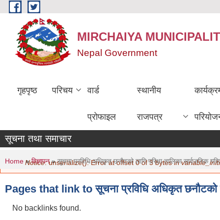
Skip to main content
MIRCHAIYA MUNICIPALI
Nepal Government
गृहपृष्ठ
परिचय
वार्ड
स्थानीय
कार्यक्
प्रोफाइल
राजपत्र
परियोज
सूचना तथा समाचार
You are here
Error message
Home
»
विज्ञापन
»
सूचना प्रविधि अधिकृत छनौटको लागि परिक्षा तालिका सार्वजनिक गरिए
Notice
: unserialize(): Error at offset 0 of 3 bytes in
variable_initi
Pages that link to सूचना प्रविधि अधिकृत छनौटको लाग
No backlinks found.