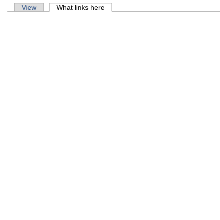
Primary tabs
View
What links here
(active tab)